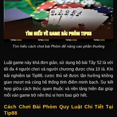
Tìm hiểu cách chơi bài Phỏm để nâng cao phần thưởng
Luật game này khá đơn giản, sử dụng bộ bài Tây 52 lá với
tối đa 4 người chơi và người chương được chia 10 lá. Khi
trải nghiệm tại Tip88, cược thủ sẽ được tận hưởng không
gian mượt mà cùng hệ thống tính điểm minh bạch. Sự kết
hợp giữa cách thức quen thuộc và nền tảng hiện đại giúp
mỗi ván game trở nên thú vị hơn bao giờ hết.
Cách Chơi Bài Phỏm Quy Luật Chi Tiết Tại
Tip88