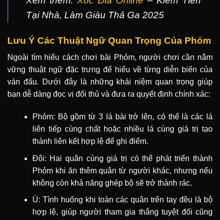
Xem thêm:
Xóc Đĩa Online
– Kiếm Tiền
Tại Nhà, Làm Giàu Thả Ga 2025
Lưu Ý Các Thuật Ngữ Quan Trọng Của Phỏm
Ngoài tìm hiểu cách chơi bài Phỏm, người chơi cần nắm
vững thuật ngữ đặc trưng để hiểu về từng diễn biến của
ván đấu. Dưới đây là những khái niệm quan trọng giúp
bạn dễ dàng đọc vị đối thủ và đưa ra quyết định chính xác:
Phỏm: Bộ gồm từ 3 lá bài trở lên, có thể là các lá
liên tiếp cùng chất hoặc nhiều lá cùng giá trị tạo
thành liên kết hợp lệ để ghi điểm.
Đôi: Hai quân cùng giá trị có thể phát triển thành
Phỏm khi ăn thêm quân từ người khác, nhưng nếu
không còn khả năng ghép bộ sẽ trở thành rác.
Ù: Tình huống khi toàn các quân trên tay đều là bộ
hợp lệ, giúp người tham gia thắng tuyệt đối cũng