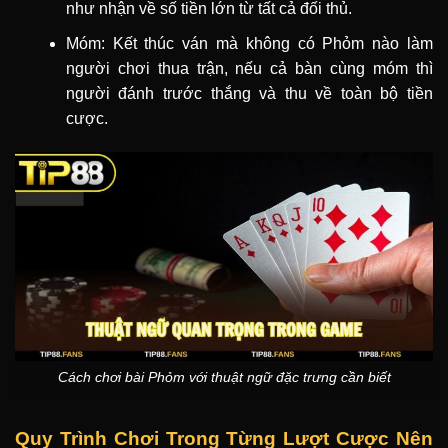
như nhận về số tiền lớn từ tất cả đối thủ.
Móm: Kết thúc ván mà không có Phỏm nào làm
người chơi thua trận, nếu cả bàn cùng móm thì
người đánh trước thắng và thu về toàn bộ tiền
cược.
Cách chơi bài Phỏm với thuật ngữ đặc trưng cần biết
Quy Trình Chơi Trong Từng Lượt Cược Nên