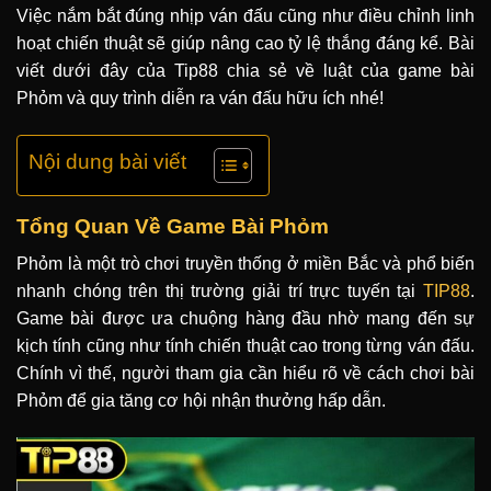
Việc nắm bắt đúng nhịp ván đấu cũng như điều chỉnh linh
hoạt chiến thuật sẽ giúp nâng cao tỷ lệ thắng đáng kể. Bài
viết dưới đây của Tip88 chia sẻ về luật của game bài
Phỏm và quy trình diễn ra ván đấu hữu ích nhé!
Nội dung bài viết
Tổng Quan Về Game Bài Phỏm
Phỏm là một trò chơi truyền thống ở miền Bắc và phổ biến
nhanh chóng trên thị trường giải trí trực tuyến tại
TIP88
.
Game bài được ưa chuộng hàng đầu nhờ mang đến sự
kịch tính cũng như tính chiến thuật cao trong từng ván đấu.
Chính vì thế, người tham gia cần hiểu rõ về cách chơi bài
Phỏm để gia tăng cơ hội nhận thưởng hấp dẫn.