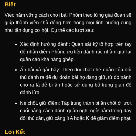
Biết
Việc nắm vững cách chơi bài Phỏm theo từng giai đoạn sẽ
giúp thành viên chủ động hơn trong mọi tình huống cũng
như tận dụng cơ hội. Cụ thể các lượt sau:
Xác định hướng đánh: Quan sát kỹ tổ hợp trên tay
để nhận diệm Phỏm, ưu tiên đánh rác nhằm giữ lại
quân cáo khả năng ghép.
Ẩn bài và gài bẫy: Theo dõi chặt chẽ quân của đối
thủ đánh ra để dự đoán bài họ đang giữ, từ đó tránh
cho ra lá dễ bị ăn hoặc sử dụng bộ trung gian để
đánh lừa.
Né chốt, giữ điểm: Tập trung tránh bị ăn chốt ở lượt
cuối bằng cách đánh quân nghi ngờ nằm trong dãy
đối thủ cần, giữ càng ít A hoặc K để giảm điểm phạt.
Lời Kết