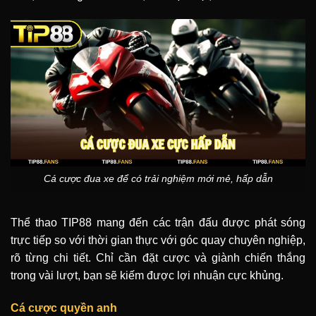
Cá cược đua xe để có trải nghiệm mới mẻ, hấp dẫn
Thể thao TIP88 mang đến các trận đấu được phát sóng
trực tiếp so với thời gian thực với góc quay chuyên nghiệp,
rõ từng chi tiết. Chỉ cần đặt cược và giành chiến thắng
trong vài lượt, bạn sẽ kiếm được lợi nhuận cực khủng.
Cá cược quyền anh