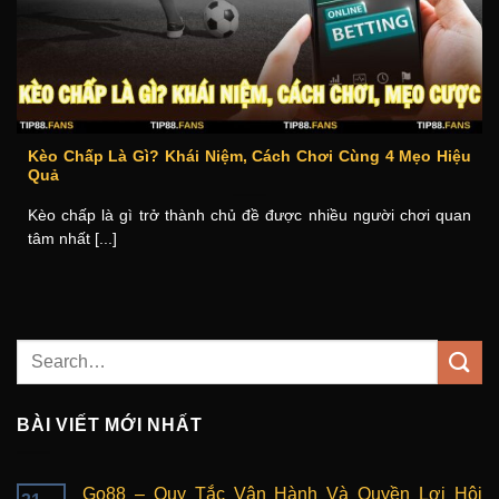
Kèo Chấp Là Gì? Khái Niệm, Cách Chơi Cùng 4 Mẹo Hiệu
Quả
Kèo chấp là gì trở thành chủ đề được nhiều người chơi quan
tâm nhất [...]
BÀI VIẾT MỚI NHẤT
Go88 – Quy Tắc Vận Hành Và Quyền Lợi Hội