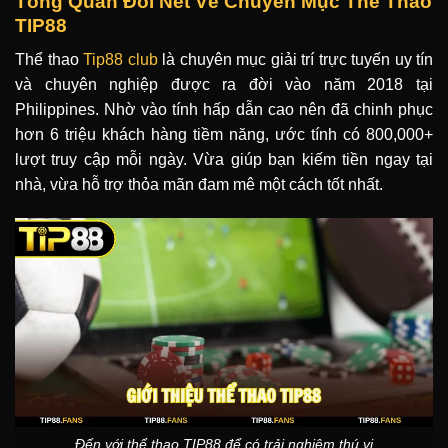
Tổng Quan Đôi Nét Về Chuyên Mục Thể Thao
TIP88
Thể thao
Tip88 club
là chuyên mục giải trí trực tuyến uy tín
và chuyên nghiệp được ra đời vào năm 2018 tại
Philippines. Nhờ vào tính hấp dẫn cao nên đã chinh phục
hơn 6 triệu khách hàng tiềm năng, ước tính có 800,000+
lượt truy cập mỗi ngày. Vừa giúp bạn kiếm tiền ngay tại
nhà, vừa hỗ trợ thỏa mãn đam mê một cách tốt nhất.
Đến với thể thao TIP88 để có trải nghiệm thú vị