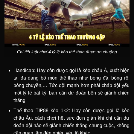
Chi tiết luật chơi 4 tỷ lệ kèo thể thao được ưa chuộng
Handicap: Hay còn được gọi là kèo châu Á, xuất hiện
tại đa dạng bộ môn thể thao như bóng đá, bóng rổ,
bóng chuyền,… Tức đội mạnh hơn phải chấp đội yếu
một tỷ lệ bất kỳ, bạn cần dự đoán bên sẽ giành chiến
thắng.
Thể thao TIP88 kèo 1×2: Hay còn được gọi là kèo
châu Âu, cách chơi hết sức đơn giản khi chỉ cần dự
đoán đội nào sẽ giành chiến thắng chung cuộc, không
cần quan tâm đến nhiều yếu tố khác.