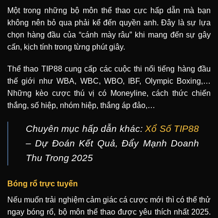
Một trong những bộ môn thể thao cực hấp dẫn mà bạn
không nên bỏ qua phải kể đến quyền anh. Đây là sự lựa
chọn hàng đầu của “cánh mày râu” khi mang đến sự gây
cấn, kịch tính trong từng phút giây.
Thể thao TIP88 cung cấp các cuộc thi nổi tiếng hàng đầu
thế giới như WBA, WBC, WBO, IBF, Olympic Boxing,…
Những kèo cược thú vị có Moneyline, cách thức chiến
thắng, số hiệp, nhóm hiệp, thắng áp đảo,…
Chuyên mục hấp dẫn khác:
Xổ Số TIP88
– Dự Đoán Kết Quả, Đẩy Mạnh Doanh
Thu Trong 2025
Bóng rổ trực tuyến
Nếu muốn trải nghiệm cảm giác cá cược mới thì có thể thử
ngay bóng rổ, bộ môn thể thao được yêu thích nhất 2025.