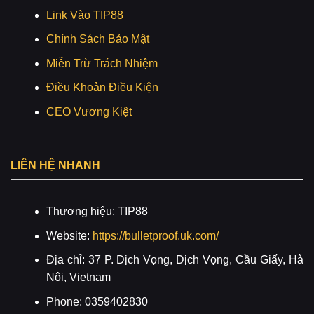
Link Vào TIP88
Chính Sách Bảo Mật
Miễn Trừ Trách Nhiệm
Điều Khoản Điều Kiện
CEO Vương Kiệt
LIÊN HỆ NHANH
Thương hiệu: TIP88
Website:
https://bulletproof.uk.com/
Địa chỉ:
37 P. Dịch Vọng, Dịch Vọng, Cầu Giấy, Hà
Nội, Vietnam
Phone:
0359402830