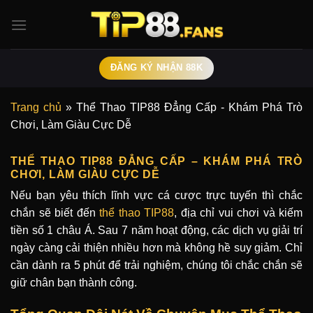
Bỏ
qua
nội
dung
ĐĂNG KÝ NHẬN 88K
Trang chủ
»
Thể Thao TIP88 Đẳng Cấp - Khám Phá Trò
Chơi, Làm Giàu Cực Dễ
THỂ THAO TIP88 ĐẲNG CẤP – KHÁM PHÁ TRÒ
CHƠI, LÀM GIÀU CỰC DỄ
Nếu bạn yêu thích lĩnh vực cá cược trực tuyến thì chắc
chắn sẽ biết đến
thể thao TIP88
, địa chỉ vui chơi và kiếm
tiền số 1 châu Á. Sau 7 năm hoạt động, các dịch vụ giải trí
ngày càng cải thiện nhiều hơn mà không hề suy giảm. Chỉ
cần dành ra 5 phút để trải nghiệm, chúng tôi chắc chắn sẽ
giữ chân bạn thành công.