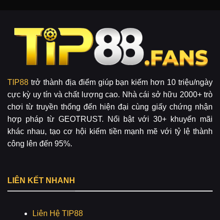
Phá
Dễ
Cách
Áp
Chơi
Dụng
Và
Bí
Quyết
Hiệu
Quả
2025
TIP88
trở thành địa điểm giúp bạn kiếm hơn 10 triệu/ngày
cực kỳ uy tín và chất lượng cao. Nhà cái sở hữu 2000+ trò
chơi từ truyền thống đến hiện đại cùng giấy chứng nhận
hợp pháp từ GEOTRUST. Nổi bật với 30+ khuyến mãi
khác nhau, tạo cơ hội kiếm tiền mạnh mẽ với tỷ lệ thành
công lên đến 95%.
LIÊN KẾT NHANH
Liên Hệ TIP88