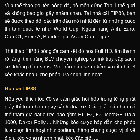
Vua thể thao gọi tên bóng đá, bộ môn đứng Top 1 thế giới
và không bao giờ gây nhàm chán. Tại nhà cái TIP88, bạn
sẽ được theo dõi các trận đấu mới nhất đến từ những cuộc
thi tầm quốc tế như World Cup, Ngoại hạng Anh, Euro,
Cup C1, Serie A, Bundesliga, Asian Cup, Ligue 1,…
Thể thao TIP88 bóng đá cam kết đồ họa Full HD, âm thanh
rõ ràng, tính năng BLV chuyên nghiệp và link truy cập sạch
sẽ, không dính virus. Mỗi trận đấu sẽ đi kèm với ít nhất 3
kèo khác nhau, cho phép lựa chọn linh hoạt.
Đua xe TIP88
Nếu yêu thích tốc độ và cảm giác hồi hộp trong từng phút
giây thì lựa chọn ngay sảnh đua xe. Các giải đấu bạn có
thể tham gia đặt cược bao gồm F1, F2, F3, MotoGP, Baja
1000, Dakar Rally,… Những kèo cược hấp dẫn cho phép
lựa chọn linh hoạt như podium, thắng chung cuộc, vị trí về
đích, kèo vòng nhanh nhất, kèo đặc biệt,…