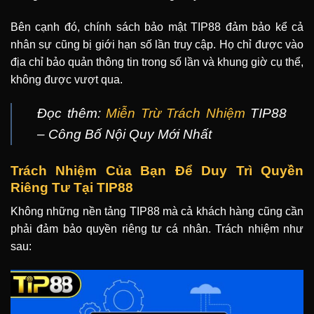
Bên cạnh đó, chính sách bảo mật TIP88 đảm bảo kể cả
nhân sự cũng bị giới hạn số lần truy cập. Họ chỉ được vào
địa chỉ bảo quản thông tin trong số lần và khung giờ cụ thể,
không được vượt qua.
Đọc thêm:
Miễn Trừ Trách Nhiệm
TIP88
– Công Bố Nội Quy Mới Nhất
Trách Nhiệm Của Bạn Để Duy Trì Quyền
Riêng Tư Tại TIP88
Không những nền tảng TIP88 mà cả khách hàng cũng cần
phải đảm bảo quyền riêng tư cá nhân. Trách nhiệm như
sau: