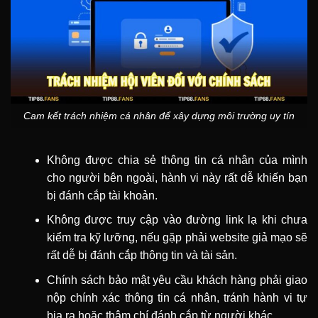
Cam kết trách nhiệm cá nhân để xây dựng môi trường uy tín
Không được chia sẻ thông tin cá nhân của mình
cho người bên ngoài, hành vi này rất dễ khiến bạn
bị đánh cắp tài khoản.
Không được truy cập vào đường link lạ khi chưa
kiểm tra kỹ lưỡng, nếu gặp phải website giả mạo sẽ
rất dễ bị đánh cắp thông tin và tài sản.
Chính sách bảo mật yêu cầu khách hàng phải giao
nộp chính xác thông tin cá nhân, tránh hành vi tự
bịa ra hoặc thậm chí đánh cắp từ người khác.