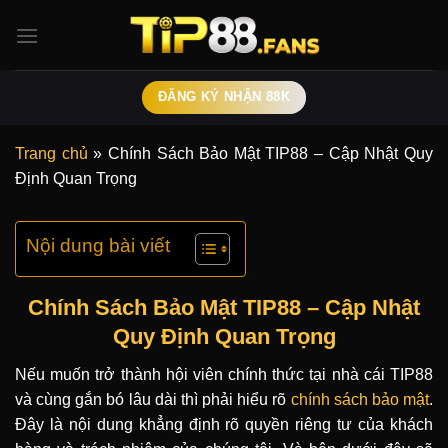
Bỏ
qua
nội
dung
ĐĂNG KÝ NHẬN 88K
Trang chủ
»
Chính Sách Bảo Mật TIP88 – Cập Nhật Quy
Định Quan Trọng
Nội dung bài viết
Chính Sách Bảo Mật TIP88 – Cập Nhật
Quy Định Quan Trọng
Nếu muốn trở thành hội viên chính thức tại nhà cái TIP88
và cùng gắn bó lâu dài thì phải hiểu rõ
chính sách bảo mật
.
Đây là nội dung khẳng định rõ quyền riêng tư của khách