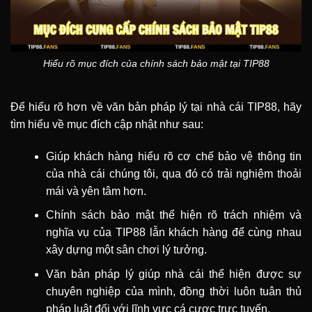
Hiểu rõ mục đích của chính sách bảo mật tại TIP88
Để hiểu rõ hơn về văn bản pháp lý tại nhà cái TIP88, hãy
tìm hiểu về mục đích cập nhật như sau:
Giúp khách hàng hiểu rõ cơ chế bảo vệ thông tin
của nhà cái chúng tôi, qua đó có trải nghiệm thoải
mái và yên tâm hơn.
Chính sách bảo mật thể hiện rõ trách nhiệm và
nghĩa vụ của TIP88 lẫn khách hàng để cùng nhau
xây dựng một sân chơi lý tưởng.
Văn bản pháp lý giúp nhà cái thể hiện được sự
chuyên nghiệp của mình, đồng thời luôn tuân thủ
pháp luật đối với lĩnh vực cá cược trực tuyến.