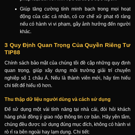
Giúp tăng cường tính minh bạch trong mọi hoạt
động của các cá nhân, có cơ chế xử phạt rõ ràng
nếu có hành vi vi phạm, gây ảnh hưởng đến người
khác.
3 Quy Định Quan Trọng Của Quyền Riêng Tư
TIP88
Chính sách bảo mật của chúng tôi đề cập những quy định
quan trọng, giúp xây dựng môi trường giải trí chuyên
nghiệp số 1 châu Á. Nếu là thành viên mới, hãy tìm hiểu
chi tiết để hiểu rõ hơn.
Thu thập dữ liệu người dùng và cách sử dụng
Để sử dụng một vài tính năng tại nhà cái, đòi hỏi khách
hàng phải đồng ý giao nộp thông tin cơ bản. Hãy yên tâm,
chúng đều được sử dụng đúng mục đích, không có hành vi
rò rỉ ra bên ngoài hay lạm dụng. Chi tiết: