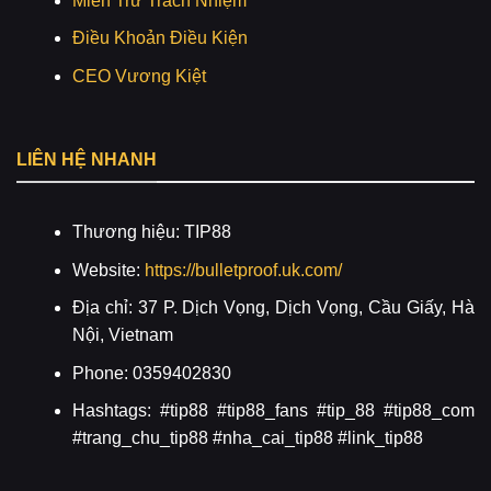
Miễn Trừ Trách Nhiệm
Điều Khoản Điều Kiện
CEO Vương Kiệt
LIÊN HỆ NHANH
Thương hiệu: TIP88
Website:
https://bulletproof.uk.com/
Địa chỉ:
37 P. Dịch Vọng, Dịch Vọng, Cầu Giấy, Hà
Nội, Vietnam
Phone:
0359402830
Hashtags:
#tip88 #tip88_fans #tip_88 #tip88_com
#trang_chu_tip88 #nha_cai_tip88 #link_tip88